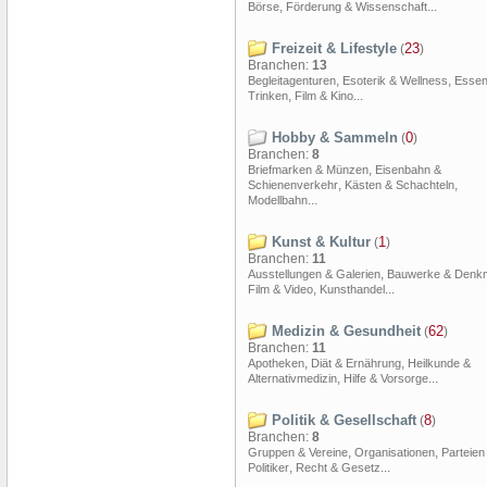
,
...
Börse
Förderung & Wissenschaft
Freizeit & Lifestyle
23
(
)
Branchen:
13
,
,
Begleitagenturen
Esoterik & Wellness
Essen
,
...
Trinken
Film & Kino
Hobby & Sammeln
0
(
)
Branchen:
8
,
Briefmarken & Münzen
Eisenbahn &
,
,
Schienenverkehr
Kästen & Schachteln
...
Modellbahn
Kunst & Kultur
1
(
)
Branchen:
11
,
Ausstellungen & Galerien
Bauwerke & Denkm
,
...
Film & Video
Kunsthandel
Medizin & Gesundheit
62
(
)
Branchen:
11
,
,
Apotheken
Diät & Ernährung
Heilkunde &
,
...
Alternativmedizin
Hilfe & Vorsorge
Politik & Gesellschaft
8
(
)
Branchen:
8
,
,
Gruppen & Vereine
Organisationen
Parteien
,
...
Politiker
Recht & Gesetz