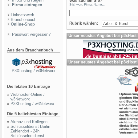
Info,s und Regeln
Was suchen Sie?
Firma eintragen
Stichwort, Firma, Name...
Linknetzwerk
Branchenbuch
Rubrik wählen:
Online-Shop
Passwort vergessen?
Unser neustes Angebot bei p3xHost
Aus dem Branchenbuch
Unser neustes Angebot bei p3xHost
P3Xhosting / w3Networx
Die letzten 10 Einträge
»
Webhoster-Online /
w3Networx
»
P3Xhosting / w3Networx
Die 5 beliebtesten Einträge
»
Akmaz und Kollegen
»
Schlüsseldienst Berlin
Zehlendorf - 24h
Schlüsselnotdienst