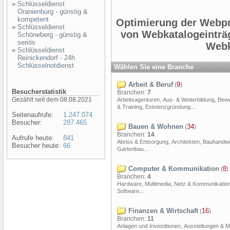
»
Schlüsseldienst
Oranienburg - günstig &
kompetent
Optimierung der Webpr
»
Schlüsseldienst
von Webkatalogeinträ
Schöneberg - günstig &
seriös
Webk
»
Schlüsseldienst
Reinickendorf - 24h
Schlüsselnotdienst
Wählen Sie eine Branche
Arbeit & Beruf
9
(
)
Besucherstatistik
Branchen:
7
Gezählt seit dem 08.08.2021
,
,
Arbeitsagenturen
Aus- & Weiterbildung
Bew
,
...
& Training
Existenzgründung
Seitenaufrufe:
1.247.074
Besucher:
287.465
Bauen & Wohnen
34
(
)
Branchen:
14
Aufrufe heute:
841
,
,
Abriss & Entsorgung
Architekten
Bauhandw
Besucher heute:
66
...
Gartenbau
Computer & Kommunikation
8
(
)
Branchen:
4
,
,
Hardware
Multimedia
Netz & Kommunikatio
...
Software
Finanzen & Wirtschaft
16
(
)
Branchen:
11
,
Anlagen und Investitionen
Ausstellungen & 