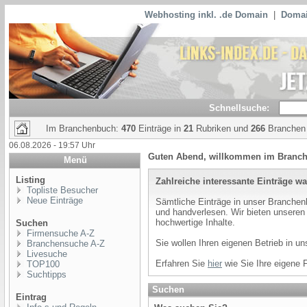
Webhosting inkl. .de Domain
|
Domai
Schnellsuche:
Im Branchenbuch:
470
Einträge in
21
Rubriken und
266
Branchen
06.08.2026 - 19:57 Uhr
Guten Abend, willkommen im Branc
Menü
Listing
Zahlreiche interessante Einträge wa
Topliste Besucher
Neue Einträge
Sämtliche Einträge in unser Branchenb
und handverlesen. Wir bieten unsere
hochwertige Inhalte.
Suchen
Firmensuche A-Z
Sie wollen Ihren eigenen Betrieb in u
Branchensuche A-Z
Livesuche
Erfahren Sie
hier
wie Sie Ihre eigene 
TOP100
Suchtipps
Suchen
Eintrag