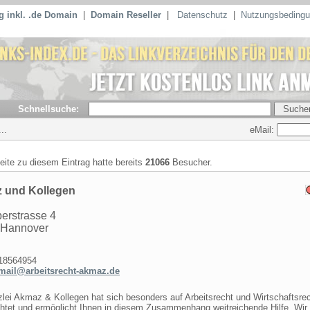
 inkl. .de Domain
|
Domain Reseller
|
Datenschutz
|
Nutzungsbeding
Schnellsuche:
eMail:
..
seite zu diesem Eintrag hatte bereits
21066
Besucher.
 und Kollegen
erstrasse 4
 Hannover
8564954
mail@arbeitsrecht-akmaz.de
lei Akmaz & Kollegen hat sich besonders auf Arbeitsrecht und Wirtschaftsre
htet und ermöglicht Ihnen in diesem Zusammenhang weitreichende Hilfe. Wir 