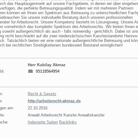
urch das Hauptaugenmerk auf unsere Fachgebiete, in denen wir über eingehe
erfügen, die perfekte Betreuungsqualität. Indem wir mit mehreren Partnern
ren können wir Ihnen ein Spektrum aus Betreuung zu unterschiedlichen Fach
Gebrauchen Sie unsere individuelle Beratung durch unseren professionellen
erater für Arbeitsrecht. Unsere Kompetenz besteht im Lösungsweg. Unsere Ar
en vornehmlich das komplette Spektrum des Arbeitsrechts. Wir bieten Ihnen e
 sowohl außergerichtlich als auch - falls notwendig - gerichtlich. Dabei ist un
ng nicht beschränkt auf die zwei niedersächsischen Kanzleistandorte Hannov
k. Tatsächlich bieten wir eine nationale außergerichtliche Betreuung und kö
ch bei rechtlichen Streitigkeitenen bundesweit Beistand ermöglichen!
Herr Kubilay Akmaz
hl:
05118564954
n:
Recht & Gesetz
e:
http://arbeitsrecht-akmaz.de
agen am:
22.10.2016
te:
Anwalt Arbeitsrecht Kanzlei Anwaltskanzlei
uche:
Indexierte Seiten
Backlinks