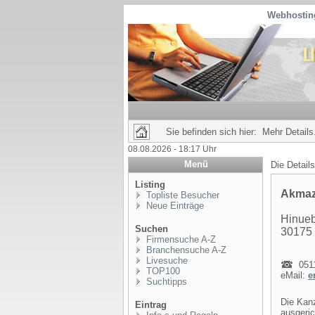
Webhosting
Sie befinden sich hier: Mehr Details.
08.08.2026 - 18:17 Uhr
Menü
Die Detail
Listing
Akmaz
Topliste Besucher
Neue Einträge
Hinueb
Suchen
30175
Firmensuche A-Z
Branchensuche A-Z
Livesuche
0511
TOP100
eMail:
e
Suchtipps
Die Kanz
Eintrag
ausgeric