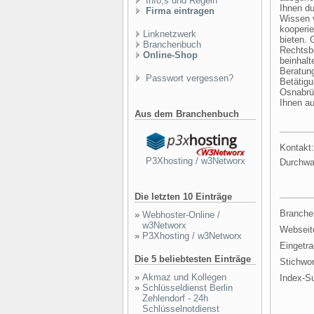
Info,s und Regeln
Ihnen d
Firma eintragen
Wissen v
kooperie
Linknetzwerk
bieten. 
Branchenbuch
Rechtsb
Online-Shop
beinhalt
Beratung
Passwort vergessen?
Betätigu
Osnabrüc
Ihnen au
Aus dem Branchenbuch
Kontakt:
P3Xhosting / w3Networx
Durchwa
Die letzten 10 Einträge
Branche
»
Webhoster-Online /
w3Networx
Webseit
»
P3Xhosting / w3Networx
Eingetr
Die 5 beliebtesten Einträge
Stichwor
»
Akmaz und Kollegen
Index-S
»
Schlüsseldienst Berlin
Zehlendorf - 24h
Schlüsselnotdienst