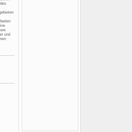
ndes
gebieten
beiten
ine
sere
er und
nnen