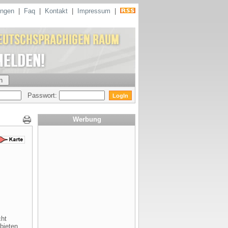
ungen
|
Faq
|
Kontakt
|
Impressum
|
Passwort:
Werbung
cht
bieten