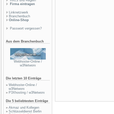
Info,s und Regeln
Firma eintragen
Linknetzwerk
Branchenbuch
Online-Shop
Passwort vergessen?
Aus dem Branchenbuch
Webhoster-Online /
w3Networx
Die letzten 10 Einträge
»
Webhoster-Online /
w3Networx
»
P3Xhosting / w3Networx
Die 5 beliebtesten Einträge
»
Akmaz und Kollegen
»
Schlüsseldienst Berlin